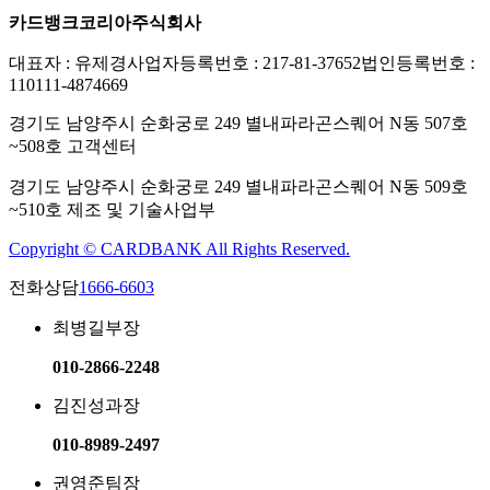
카드뱅크코리아주식회사​
대표자 : 유제경
사업자등록번호 : 217-81-37652
법인등록번호​ :
110111-4874669
경기도 남양주시 순화궁로 249 별내파라곤스퀘어 N동 507호
~508호 고객센터​
경기도 남양주시 순화궁로 249 별내파라곤스퀘어 N동 509호
~510호 제조 및 기술사업부​
Copyright © CARDBANK All Rights Reserved.
전화상담
1666-6603
최병길
부장
010-2866-2248
김진성
과장
010-8989-2497​
권영준
팀장