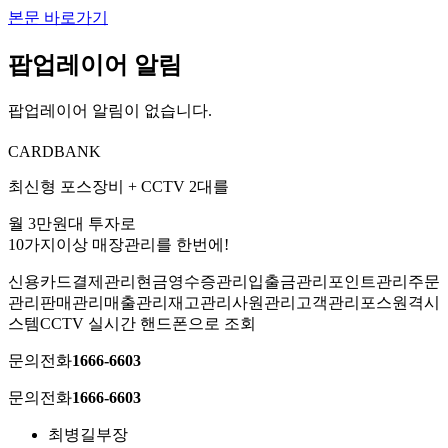
본문 바로가기
팝업레이어 알림
팝업레이어 알림이 없습니다.
CARDBANK
최신형 포스장비 + CCTV 2대를​
월 3만원대 투자로
10가지이상 매장관리를 한번에!
신용카드결제관리
현금영수증관리
입출금관리
포인트관리
주문
관리
판매관리
매출관리
재고관리
사원관리
고객관리
포스원격시
스템
CCTV 실시간 핸드폰으로 조회
문의전화
1666-6603
문의전화
1666-6603
최병길
부장